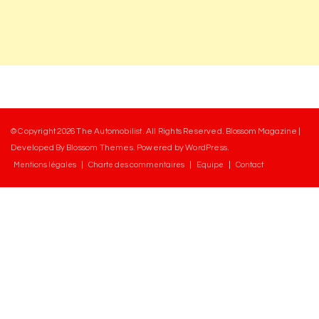
© Copyright 2026
The Automobilist
. All Rights Reserved.
Blossom Magazine |
Developed By
Blossom Themes
.
Powered by
WordPress
.
Mentions légales
Charte des commentaires
Equipe
Contact