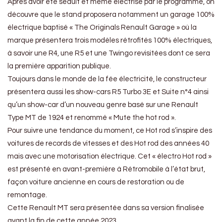
Après avoir été séduit et même électrisé par le programme, on
découvre que le stand proposera notamment un garage 100%
électrique baptisé « The Originals Renault Garage » où la
marque présentera trois modèles rétrofités 100% électriques,
à savoir une R4, une R5 et une Twingo revisitées dont ce sera
la première apparition publique.
Toujours dans le monde de la fée électricité, le constructeur
présentera aussi les show-cars R5 Turbo 3E et Suite n°4 ainsi
qu’un show-car d’un nouveau genre basé sur une Renault
Type MT de 1924 et renommé « Mute the hot rod ».
Pour suivre une tendance du moment, ce Hot rod s’inspire des
voitures de records de vitesses et des Hot rod des années 40
mais avec une motorisation électrique. Cet « électro Hot rod »
est présenté en avant-première à Rétromobile à l’état brut,
façon voiture ancienne en cours de restoration ou de
remontage.
Cette Renault MT sera présentée dans sa version finalisée
avant la fin de cette année 2023.