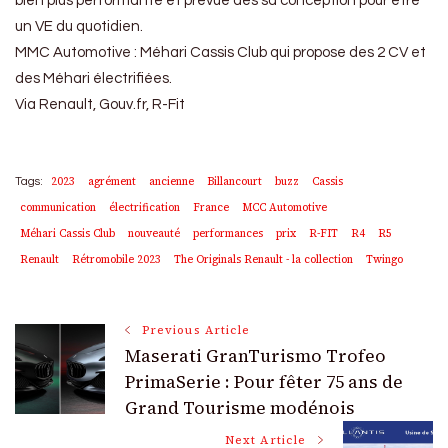
bien plus performante et prévue dès sa conception pour être
un VE du quotidien.
MMC Automotive : Méhari Cassis Club qui propose des 2 CV et
des Méhari électrifiées.
Via Renault, Gouv.fr, R-Fit
2023
agrément
ancienne
Billancourt
buzz
Cassis
Tags:
communication
électrification
France
MCC Automotive
Méhari Cassis Club
nouveauté
performances
prix
R-FIT
R4
R5
Renault
Rétromobile 2023
The Originals Renault - la collection
Twingo
Post
Previous Article
Maserati GranTurismo Trofeo
Navigation
PrimaSerie : Pour fêter 75 ans de
Grand Tourisme modénois
Next Article