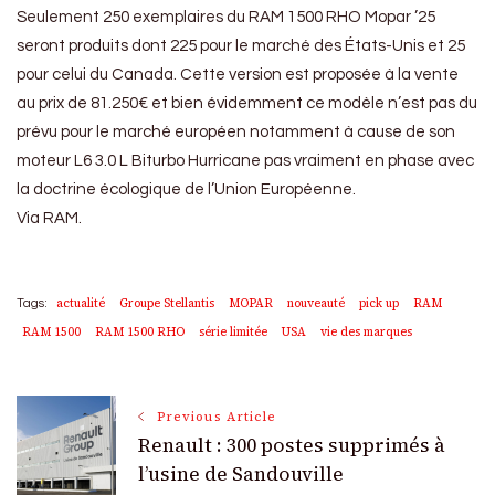
Seulement 250 exemplaires du RAM 1500 RHO Mopar ’25
seront produits dont 225 pour le marché des États-Unis et 25
pour celui du Canada. Cette version est proposée à la vente
au prix de 81.250€ et bien évidemment ce modèle n’est pas du
prévu pour le marché européen notamment à cause de son
moteur L6 3.0 L Biturbo Hurricane pas vraiment en phase avec
la doctrine écologique de l’Union Européenne.
Via RAM.
actualité
Groupe Stellantis
MOPAR
nouveauté
pick up
RAM
Tags:
RAM 1500
RAM 1500 RHO
série limitée
USA
vie des marques
Post
Previous Article
Renault : 300 postes supprimés à
Navigation
l’usine de Sandouville