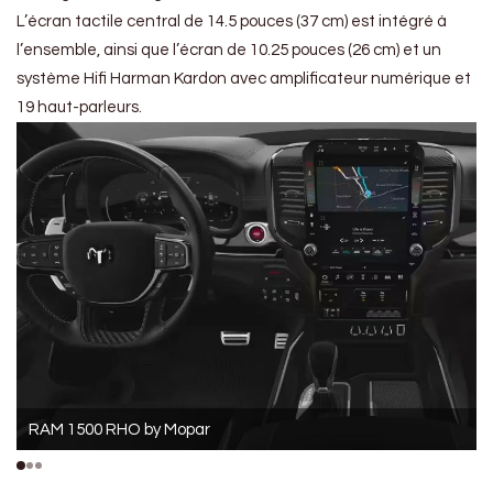
L’écran tactile central de 14.5 pouces (37 cm) est intégré à
l’ensemble, ainsi que l’écran de 10.25 pouces (26 cm) et un
système Hifi Harman Kardon avec amplificateur numérique et
19 haut-parleurs.
RAM 1500 RHO by Mopar