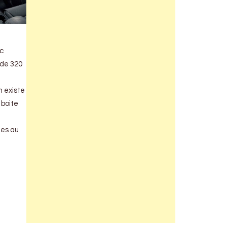
oc
 de 320
n existe
 boite
des au