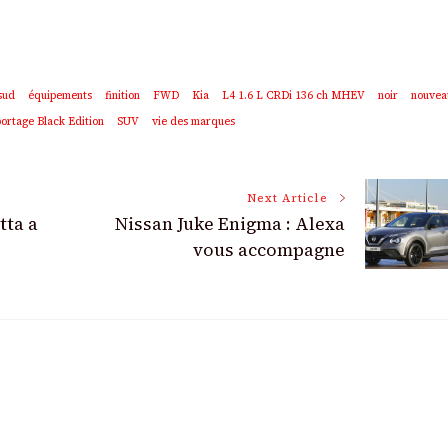
sud
équipements
finition
FWD
Kia
L4 1.6 L CRDi 136 ch MHEV
noir
nouvea
ortage Black Edition
SUV
vie des marques
Next Article
tta a
Nissan Juke Enigma : Alexa
vous accompagne