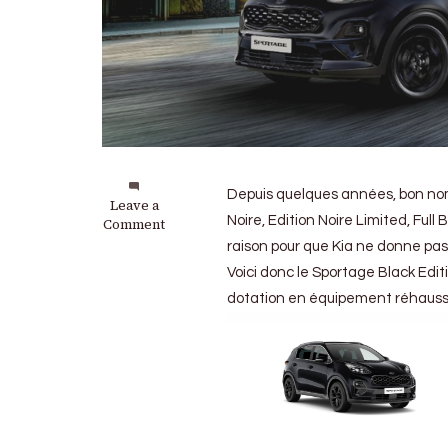
Depuis quelques années, bon nomb
on
Leave a
Noire, Edition Noire Limited, Full
Kia
Comment
Sportage
raison pour que Kia ne donne pas 
Black
Voici donc le Sportage Black Editi
Edition
:
dotation en équipement réhaussé
Avec
six
coloris
de
carrosserie