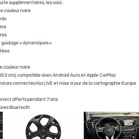
ite supplémentaires, les voici :
e couleur noire
leds
ère
res
e guidage « dynamiques »
ntées
de couleur noire
(20.3 cm), compatible avec Android Auto et Apple CarPlay
vices connectés Kia LIVE et mise à jour de la cartographie Europe
nnect offerts pendant 7 ans
ibres Bluetooth