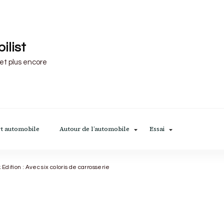
ilist
 et plus encore
t automobile
Autour de l’automobile
Essai
Edition : Avec six coloris de carrosserie