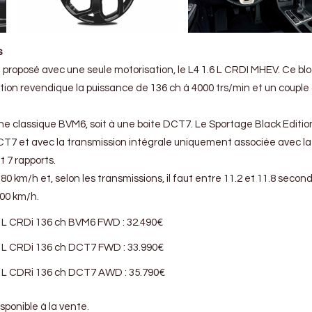
s
 proposé avec une seule motorisation, le L4 1.6 L CRDI MHEV. Ce bl
tion revendique la puissance de 136 ch à 4000 trs/min et un couple
une classique BVM6, soit à une boite DCT7. Le Sportage Black Editio
7 et avec la transmission intégrale uniquement associée avec la
 7 rapports.
80 km/h et, selon les transmissions, il faut entre 11.2 et 11.8 secon
100 km/h.
6 L CRDi 136 ch BVM6 FWD : 32.490€
6 L CRDi 136 ch DCT7 FWD : 33.990€
6 L CDRi 136 ch DCT7 AWD : 35.790€
sponible à la vente.