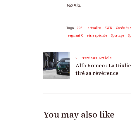
Via Kia.
2021
actualité
AWD
Corée du 
Tags:
segment C
série spéciale
Sportage
Sp
Post
Previous Article
Alfa Romeo : La Giulie
Navigation
tiré sa révérence
You may also like