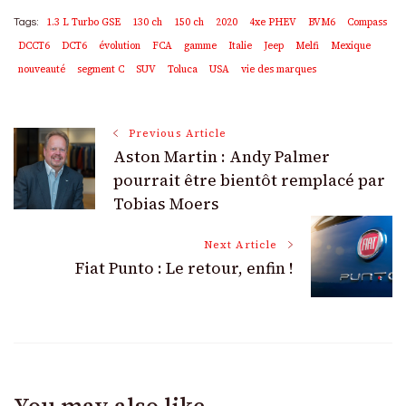
1.3 L Turbo GSE
130 ch
150 ch
2020
4xe PHEV
BVM6
Compass
Tags:
DCCT6
DCT6
évolution
FCA
gamme
Italie
Jeep
Melfi
Mexique
nouveauté
segment C
SUV
Toluca
USA
vie des marques
Post
Previous Article
Aston Martin : Andy Palmer
Navigation
pourrait être bientôt remplacé par
Tobias Moers
Next Article
Fiat Punto : Le retour, enfin !
You may also like