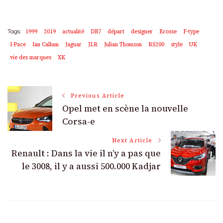
1999
2019
actualité
DB7
départ
designer
Ecosse
F-type
Tags:
I-Pace
Ian Callum
Jaguar
JLR
Julian Thomson
RS200
style
UK
vie des marques
XK
Post
Previous Article
Opel met en scène la nouvelle
Navigation
Corsa-e
Next Article
Renault : Dans la vie il n’y a pas que
le 3008, il y a aussi 500.000 Kadjar