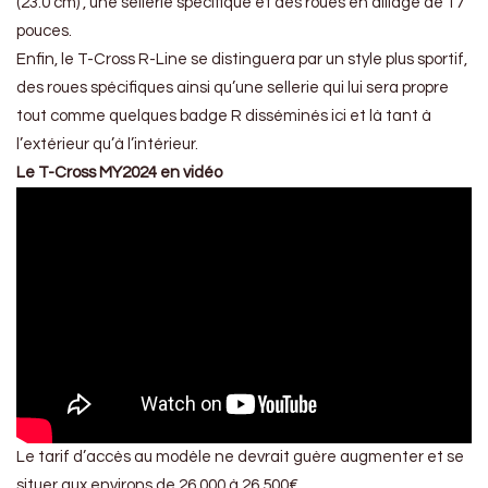
(23.0 cm) , une sellerie spécifique et des roues en alliage de 17
pouces.
Enfin, le T-Cross R-Line se distinguera par un style plus sportif,
des roues spécifiques ainsi qu’une sellerie qui lui sera propre
tout comme quelques badge R disséminés ici et là tant à
l’extérieur qu’à l’intérieur.
Le T-Cross MY2024 en vidéo
Le tarif d’accès au modèle ne devrait guère augmenter et se
situer aux environs de 26.000 à 26.500€.