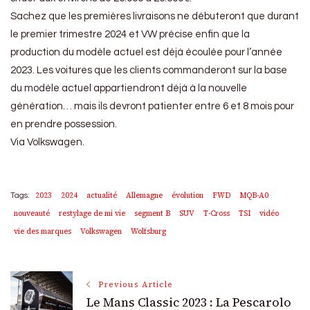
Sachez que les premières livraisons ne débuteront que durant
le premier trimestre 2024 et VW précise enfin que la
production du modèle actuel est déjà écoulée pour l’année
2023. Les voitures que les clients commanderont sur la base
du modèle actuel appartiendront déjà à la nouvelle
génération… mais ils devront patienter entre 6 et 8 mois pour
en prendre possession.
Via Volkswagen.
2023
2024
actualité
Allemagne
évolution
FWD
MQB-A0
Tags:
nouveauté
restylage de mi vie
segment B
SUV
T-Cross
TSI
vidéo
vie des marques
Volkswagen
Wolfsburg
Post
Previous Article
Le Mans Classic 2023 : La Pescarolo