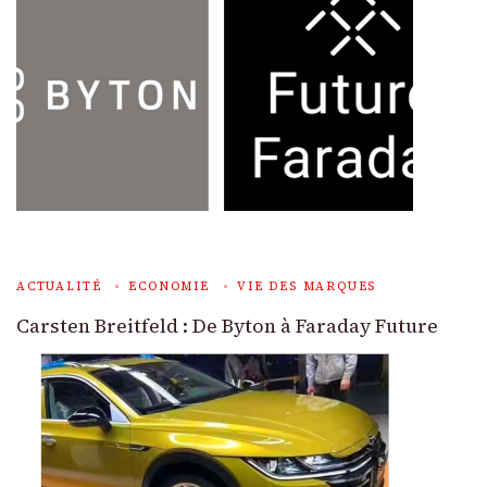
ACTUALITÉ
ECONOMIE
VIE DES MARQUES
Carsten Breitfeld : De Byton à Faraday Future