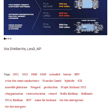
Via Stellantis, Les3, AP.
2022
2023
3008
5008
actualité
baisse
BEV
Tags:
crise des semi-conducteurs
Franche Comté
hybride
ICE
nouvelle plaforme
Peugeot
production
Projet Sochaux 2022
réorganisation
restructuration
retard
Stella Medium
Stellantis
STLA Medium
SUV
usine de Sochaux
vie des entreprises
vie des marques