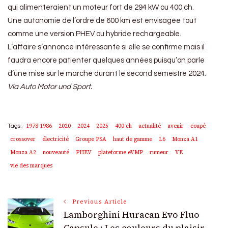
qui alimenteraient un moteur fort de 294 kW ou 400 ch.
Une autonomie de l’ordre de 600 km est envisagée tout
comme une version PHEV ou hybride rechargeable.
L’affaire s’annonce intéressante si elle se confirme mais il
faudra encore patienter quelques années puisqu’on parle
d’une mise sur le marché durant le second semestre 2024.
Via Auto Motor und Sport.
1978-1986
2020
2024
2025
400 ch
actualité
avenir
coupé
Tags:
crossover
électricité
Groupe PSA
haut de gamme
L6
Monza A1
Monza A2
nouveauté
PHEV
plateforme eVMP
rumeur
VE
vie des marques
Post
Previous Article
Lamborghini Huracan Evo Fluo