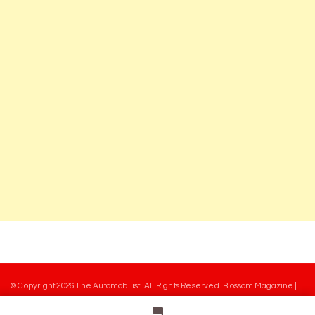
© Copyright 2026
The Automobilist
. All Rights Reserved.
Blossom Magazine |
Developed By
Blossom Themes
.
Powered by
WordPress
.