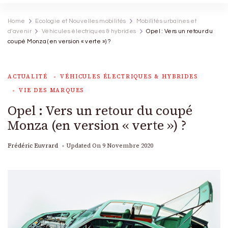
Home
Ecologie et Nouvelles mobilités
Mobilités urbaines et
d'avenir
Véhicules électriques & hybrides
Opel : Vers un retour du
coupé Monza (en version « verte ») ?
ACTUALITÉ
VÉHICULES ÉLECTRIQUES & HYBRIDES
VIE DES MARQUES
Opel : Vers un retour du coupé
Monza (en version « verte ») ?
Frédéric Euvrard
Updated On
9 Novembre 2020