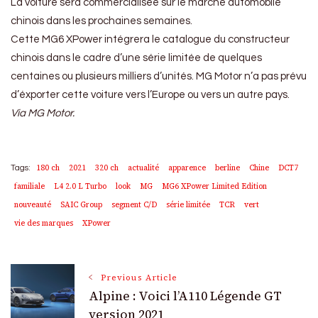
La voiture sera commercialisée sur le marché automobile
chinois dans les prochaines semaines.
Cette MG6 XPower intégrera le catalogue du constructeur
chinois dans le cadre d’une série limitée de quelques
centaines ou plusieurs milliers d’unités. MG Motor n’a pas prévu
d’éxporter cette voiture vers l’Europe ou vers un autre pays.
Via MG Motor.
180 ch
2021
320 ch
actualité
apparence
berline
Chine
DCT7
Tags:
familiale
L4 2.0 L Turbo
look
MG
MG6 XPower Limited Edition
nouveauté
SAIC Group
segment C/D
série limitée
TCR
vert
vie des marques
XPower
Post
Previous Article
Alpine : Voici l’A110 Légende GT
Navigation
version 2021