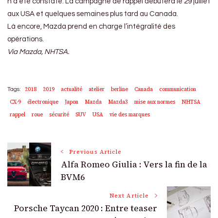
n’a été constaté. La campagne de rappel débutera le 29 juillet
aux USA et quelques semaines plus tard au Canada.
Là encore, Mazda prend en charge l’intégralité des
opérations.
Via Mazda, NHTSA.
2018
2019
actualité
atelier
berline
Canada
communication
Tags:
CX-9
électronique
Japon
Mazda
Mazda3
mise aux normes
NHTSA
rappel
roue
sécurité
SUV
USA
vie des marques
Post
Previous Article
Alfa Romeo Giulia : Vers la fin de la
Navigation
BVM6
Next Article
Porsche Taycan 2020 : Entre teaser