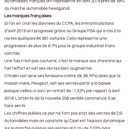
automobiles français ont représenté en avril 2019 près de 58%
du marché automobile hexagonal.
Les marques françaises
Si l’on en croit les données du CCFA, les immatriculations
d’avril 2019 ont progressé grâce au Groupe PSA qui a mis à la
routes quelques 64.561 voitures. Cela représente une
progression de plus de 6.7% pour le groupe industriel franc
comtois.
Une fois n’est pas coutume, c’est la marque aux chevrons qui
fait l’effort et voit ses ventes bien augmenter.
Citroën voit ainsi ses livraisons croître de 28,74%) alors que la
maison mère, Peugeot, voit ses ventes partir à la baisse
puisque celles-ci sont en retrait de -1,32% par rapport à avril
2018. L’attente de la nouvelle 208 semble commence à se
faire sentir.
Les chiffres publiés ce jour ne font pas état des ventes de DS
Automobiles mais on constate qu’Opel est toujours dynamique
sur le marché puisque ses ventes ont cru de 5.03% pour