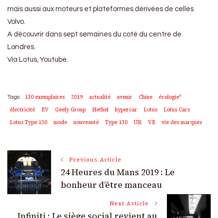
mais aussi aux moteurs et plateformes dérivées de celles
Volvo.
A découvrir dans sept semaines du coté du centre de
Londres.
Via Lotus, Youtube.
130 exemplaires
2019
actualité
avenir
Chine
écologie*
Tags:
électricité
EV
Geely Group
Hethel
hypercar
Lotus
Lotus Cars
Lotus Type 130
mode
nouveauté
Type 130
UK
VE
vie des marques
Post
Previous Article
24 Heures du Mans 2019 : Le
Navigation
bonheur d’être manceau
Next Article
Infiniti : Le siège social revient au