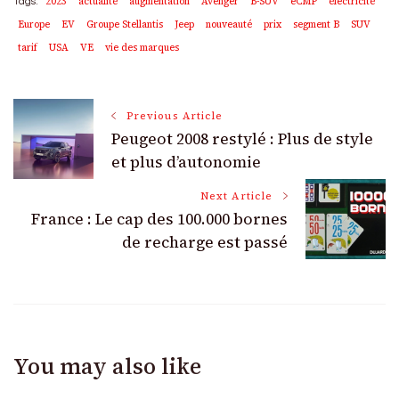
2023
actualité
augmentation
Avenger
B-SUV
eCMP
électricité
Tags:
Europe
EV
Groupe Stellantis
Jeep
nouveauté
prix
segment B
SUV
tarif
USA
VE
vie des marques
Post
Previous Article
Peugeot 2008 restylé : Plus de style
Navigation
et plus d’autonomie
Next Article
France : Le cap des 100.000 bornes
de recharge est passé
You may also like