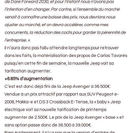
de Dare Forward 2030, et pour l’instant nous n’avons pas
l’intention d’en changer. Par contre, si l’ensemble du marché
venait à connaître une baisse des prix, nous devrions nous
ajuster au marché, et on devra accélérer, comme mes
concurrents, la réduction des coûts pour garder la pérennité de
l’entreprise. »
Il n’aura donc pas fallu attendre longtemps pour retrouver
dans les faits, la matérialisation des propos de Carlos Tavarès
puisqu’en cette fin de semaine, la nouvelle Jeep voit sa
tarification augmenter.
+6.85% d’augmentation
C’est est donc déjà fini de la Jeep Avenger à 36.500€.
Vendue à un prix attractif par rapport aux SUV Peugeot e-
2008, Mokka-e et DS 3 Crossback E-Tense, la « baby » Jeep
électrique voit sa nouvelle tarification de printemps
augmenter de 2.500€. Le prix de la Jeep Avenger « base » et
sans option passe donc de 36.500 à 39.000€.
Bien évidemment, il n’y a pas que la version d’entrée de