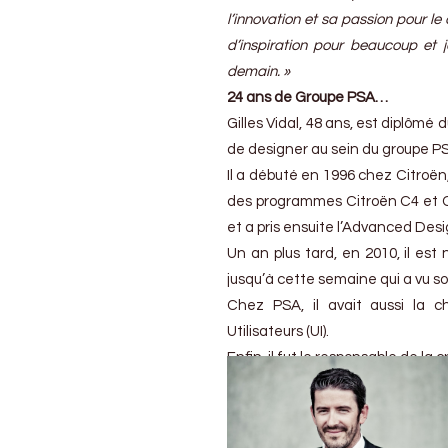
l’innovation et sa passion pour le
d’inspiration pour beaucoup et je
demain. »
24 ans de Groupe PSA…
Gilles Vidal, 48 ans, est diplômé 
de designer au sein du groupe P
Il a débuté en 1996 chez Citroën
des programmes Citroën C4 et C4 
et a pris ensuite l’Advanced Des
Un an plus tard, en 2010, il e
jusqu’à cette semaine qui a vu s
Chez PSA, il avait aussi la c
Utilisateurs (UI).
Enfin, il fut le responsable de l