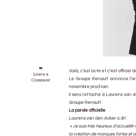
Voilà, c’est acté et c’est officiel 
on
Leave a
Le Groupe Renault annonce l’arr
Gilles
Comment
Vidal
novembre prochain.
:
Il sera rattaché à Laurens van 
Un
lion
Groupe Renault.
du
La parole officielle
design
Laurens van den Acker a dit :
chez
Renault
» Je suis très heureux d’accueilli
la création de marques fortes et a