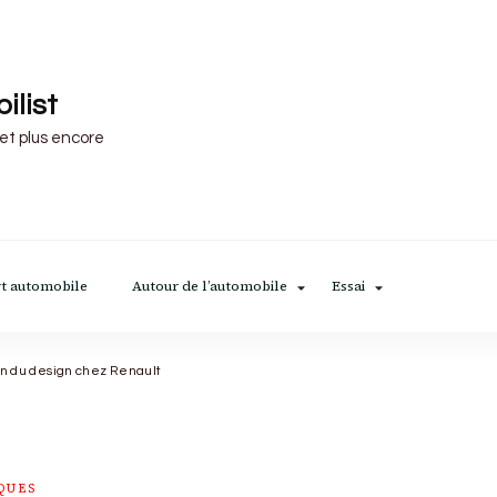
ilist
 et plus encore
t automobile
Autour de l’automobile
Essai
lion du design chez Renault
QUES