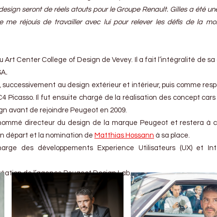
 design seront de réels atouts pour le Groupe Renault. Gilles a été u
 me réjouis de travailler avec lui pour relever les défis de la mob
du Art Center College of Design de Vevey. Il a fait l’intégralité de sa
SA
.
, successivement au design extérieur et intérieur, puis comme res
Picasso. Il fut ensuite chargé de la réalisation des concept cars
ign avant de rejoindre Peugeot en 2009.
st nommé directeur du design de la marque Peugeot et restera à 
on départ et la nomination de
Matthias Hossann
à sa place.
harge des développements Experience Utilisateurs (UX) et Int
a création de l’agence Peugeot Design Lab.