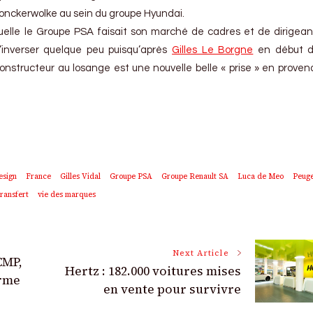
Donckerwolke au sein du groupe Hyundai.
quelle le Groupe PSA faisait son marché de cadres et de dirigea
’inverser quelque peu puisqu’après
Gilles Le Borgne
en début d
e constructeur au losange est une nouvelle belle « prise » en prove
esign
France
Gilles Vidal
Groupe PSA
Groupe Renault SA
Luca de Meo
Peug
transfert
vie des marques
Next Article
CMP,
Hertz : 182.000 voitures mises
orme
en vente pour survivre