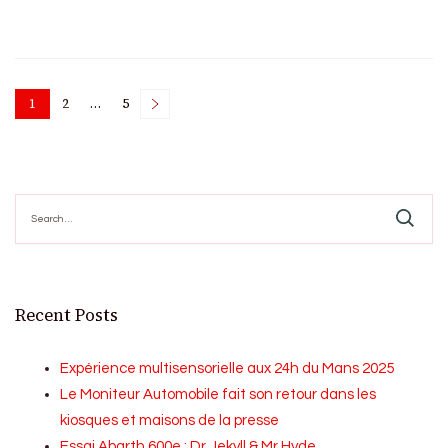
Posts
1
2
…
5
Page
Page
Page
pagination
Search
for:
Recent Posts
Expérience multisensorielle aux 24h du Mans 2025
Le Moniteur Automobile fait son retour dans les
kiosques et maisons de la presse
Essai Abarth 600e : Dr Jekyll & Mr Hyde