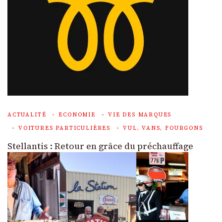
ACTUALITÉ
ECONOMIE
VIE DES MARQUES
VOITURES PARTICULIÈRES
VUL, VANS, FOURGONS
Stellantis : Retour en grâce du préchauffage