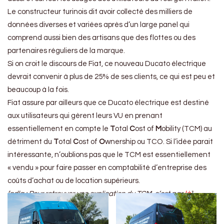
Le constructeur turinois dit avoir collecté des milliers de
données diverses et variées après d’un large panel qui
comprend aussi bien des artisans que des flottes ou des
partenaires réguliers de la marque.
Si on croit le discours de Fiat, ce nouveau Ducato électrique
devrait convenir à plus de 25% de ses clients, ce qui est peu et
beaucoup à la fois.
Fiat assure par ailleurs que ce Ducato électrique est destiné
aux utilisateurs qui gèrent leurs VU en prenant
essentiellement en compte le
T
otal
C
ost of
M
obility (TCM) au
détriment du
T
otal
C
ost of
O
wnership ou TCO. Si l’idée parait
intéressante, n’oublions pas que le TCM est essentiellement
« vendu » pour faire passer en comptabilité d’entreprise des
coûts d’achat ou de location supérieurs.
[ndla : Pour retrouver une explication du TCM, c’est par
là
]