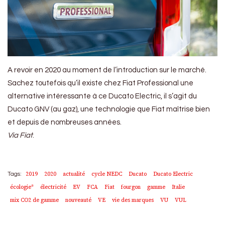
A revoir en 2020 au moment de l’introduction sur le marché.
Sachez toutefois qu’il existe chez Fiat Professional une
alternative intéressante à ce Ducato Electric, il s’agit du
Ducato GNV (au gaz), une technologie que Fiat maîtrise bien
et depuis de nombreuses années.
Via Fiat
.
2019
2020
actualité
cycle NEDC
Ducato
Ducato Electric
Tags:
écologie*
électricité
EV
FCA
Fiat
fourgon
gamme
Italie
mix CO2 de gamme
nouveauté
VE
vie des marques
VU
VUL