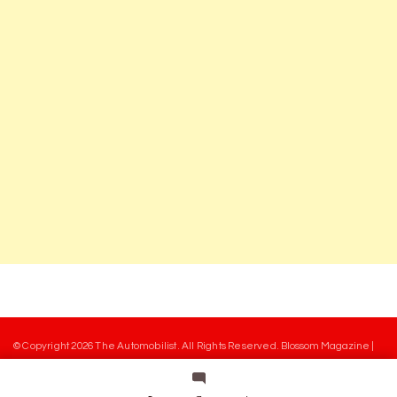
© Copyright 2026
The Automobilist
. All Rights Reserved.
Blossom Magazine |
Developed By
Blossom Themes
.
Powered by
WordPress
.
Mentions légales
Charte des commentaires
Equipe
Contact