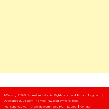
© Copyright 2026
The Automobilist
. All Rights Reserved.
Blossom Magazine |
Developed By
Blossom Themes
.
Powered by
WordPress
.
Mentions légales
Charte des commentaires
Equipe
Contact