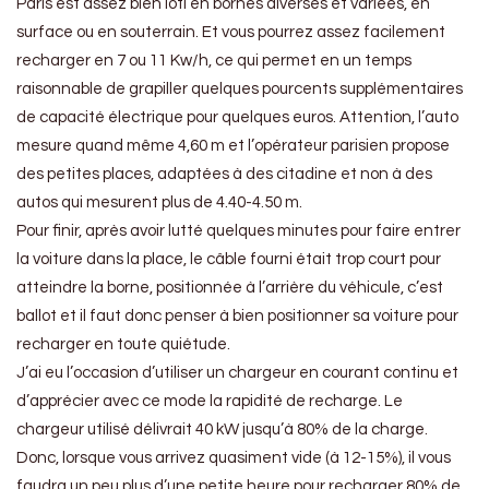
Paris est assez bien loti en bornes diverses et variées, en
surface ou en souterrain. Et vous pourrez assez facilement
recharger en 7 ou 11 Kw/h, ce qui permet en un temps
raisonnable de grapiller quelques pourcents supplémentaires
de capacité électrique pour quelques euros. Attention, l’auto
mesure quand même 4,60 m et l’opérateur parisien propose
des petites places, adaptées à des citadine et non à des
autos qui mesurent plus de 4.40-4.50 m.
Pour finir, après avoir lutté quelques minutes pour faire entrer
la voiture dans la place, le câble fourni était trop court pour
atteindre la borne, positionnée à l’arrière du véhicule, c’est
ballot et il faut donc penser à bien positionner sa voiture pour
recharger en toute quiétude.
J’ai eu l’occasion d’utiliser un chargeur en courant continu et
d’apprécier avec ce mode la rapidité de recharge. Le
chargeur utilisé délivrait 40 kW jusqu’à 80% de la charge.
Donc, lorsque vous arrivez quasiment vide (à 12-15%), il vous
faudra un peu plus d’une petite heure pour recharger 80% de