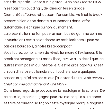
sont de la partie. Cerise sur le gâteau « chinois » (cette MG5
n’est pas trop pudding !), de jolies jantes en alliage
Diamantées/Noires réhaussent l’ensemble. Au final, le break
présente bien et ne dénote aucunement dans l’offre
automobile, électrique ou non, du moment.
La présentation ne fait pas vraiment bas de gamme comme
le voudraient certains et donne un petit look cossu, pour ne
pas dire bourgeois, à notre break compact.
Vous l’aurez compris, rien de révolutionnaire à l’extérieur. Si le
break est homogène et assez lisse, la MG5 a un détail que les
autres n’ont pas et qui interpelle. C’est le gros logo MG ! C’est
un pan d’histoire automobile qui touche encore quelques
passants que j’ai croisés et que j’ai entendu dire :
« Ah une MG !
C’est comme ça maintenant, une MG ! »
Dans leurs regards, je pouvais lire la nostalgie et la surprise. De
ce côté-là, le pari est gagné pour MG Motor qui a su relancer
et faire perdurer à sa façon cette mythique marque anglaise