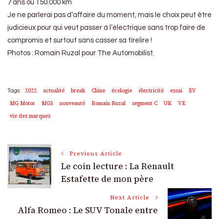
7 ans ou 150.000 km
Je ne parlerai pas d’affaire du moment, mais le choix peut être
judicieux pour qui veut passer à l’électrique sans trop faire de
compromis et surtout sans casser sa tirelire !
Photos : Romain Ruzal pour The Automobilist.
2022
actualité
break
Chine
écologie
électricité
essai
EV
Tags:
MG Motor
MG5
nouveauté
Romain Ruzal
segment C
UK
VE
vie des marques
Post
Previous Article
Le coin lecture : La Renault
Navigation
Estafette de mon père
Next Article
Alfa Romeo : Le SUV Tonale entre