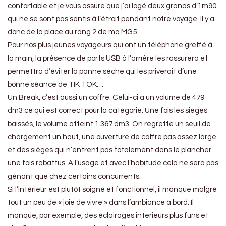
confortable et je vous assure que j’ai logé deux grands d’1m90
qui ne se sont pas sentis à l’étroit pendant notre voyage. Il y a
donc de la place au rang 2 de ma MG5.
Pour nos plus jeunes voyageurs qui ont un téléphone greffé à
la main, la présence de ports USB à l’arrière les rassurera et
permettra d’éviter la panne sèche qui les priverait d’une
bonne séance de TIK TOK…
Un Break, c’est aussi un coffre. Celui-ci a un volume de 479
dm3 ce qui est correct pour la catégorie. Une fois les sièges
baissés, le volume atteint 1.367 dm3. On regrette un seuil de
chargement un haut, une ouverture de coffre pas assez large
et des sièges qui n’entrent pas totalement dans le plancher
une fois rabattus. A l’usage et avec l’habitude cela ne sera pas
génant que chez certains concurrents.
Si l’intérieur est plutôt soigné et fonctionnel, il manque malgré
tout un peu de « joie de vivre » dans l’ambiance à bord. Il
manque, par exemple, des éclairages intérieurs plus funs et