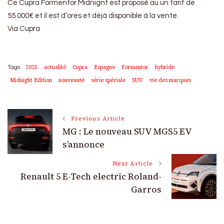
Ce Cupra Formentor Midnignt est proposé au un tarif de
55.000€ et il est d’ores et déjà disponible à la vente.
Via Cupra
2025
actualité
Cupra
Espagne
Formentor
hybride
Tags:
Midnight Edition
nouveauté
série spéciale
SUV
vie des marques
Post
Previous Article
MG : Le nouveau SUV MGS5 EV
Navigation
s’annonce
Next Article
Renault 5 E-Tech electric Roland-
Garros