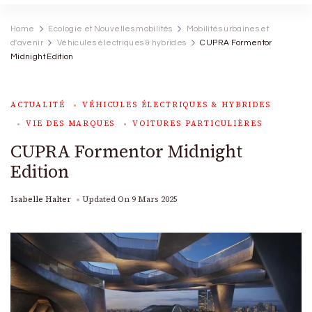
Home
Ecologie et Nouvelles mobilités
Mobilités urbaines et
d'avenir
Véhicules électriques & hybrides
CUPRA Formentor
Midnight Edition
ACTUALITÉ
VÉHICULES ÉLECTRIQUES & HYBRIDES
VIE DES MARQUES
VOITURES PARTICULIÈRES
CUPRA Formentor Midnight
Edition
Isabelle Halter
Updated On
9 Mars 2025