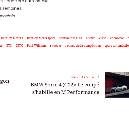
 financière qui s’installe.
es semaines.
anceInfo.
Bentley Motors
Bentley Motorsport
Continental GT3
Crewe
crise
économie
en
GT3
IGTC
Paul Williams
racecar
retrait de la compétition
sport automobile
Next Article
rgon
BMW Serie 4 (G22): Le coupé
s’habille en M Performance