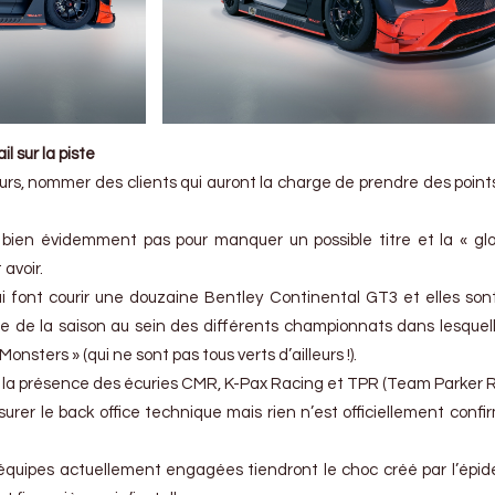
il sur la piste
ours, nommer des clients qui auront la charge de prendre des points
 bien évidemment pas pour manquer un possible titre et la « glo
 avoir.
ui font courir une douzaine Bentley Continental GT3 et elles son
e de la saison au sein des différents championnats dans lesquell
onsters » (qui ne sont pas tous verts d’ailleurs !).
e la présence des écuries CMR, K-Pax Racing et TPR (Team Parker R
surer le back office technique mais rien n’est officiellement confi
8 équipes actuellement engagées tiendront le choc créé par l’épi