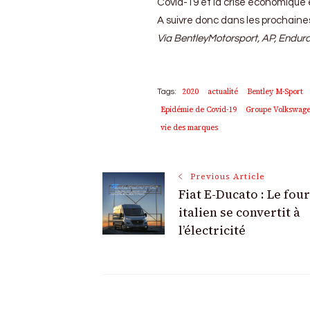
Covid-19 et la crise économique et
A suivre donc dans les prochain
Via BentleyMotorsport, AP, Endur
2020
actualité
Bentley M-Sport
Tags:
Epidémie de Covid-19
Groupe Volkswag
vie des marques
Post
Previous Article
Fiat E-Ducato : Le fou
Navigation
italien se convertit à
l’électricité