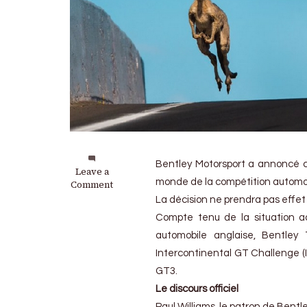
Bentley Motorsport a annoncé c
on
Leave a
monde de la compétition automob
Bentley
Comment
Team
La décision ne prendra pas effet
M-
Compte tenu de la situation act
Sport
met
automobile anglaise, Bentley
fin
Intercontinental GT Challenge (I
à
GT3.
sa
présence
Le discours officiel
en
Paul Williams, le patron de Bentle