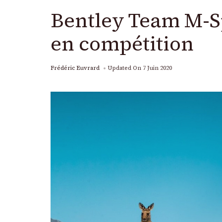
Bentley Team M-Sp
en compétition
Frédéric Euvrard
Updated On
7 Juin 2020