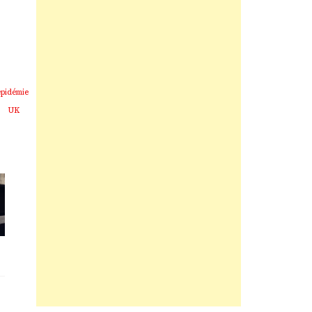
épidémie
UK