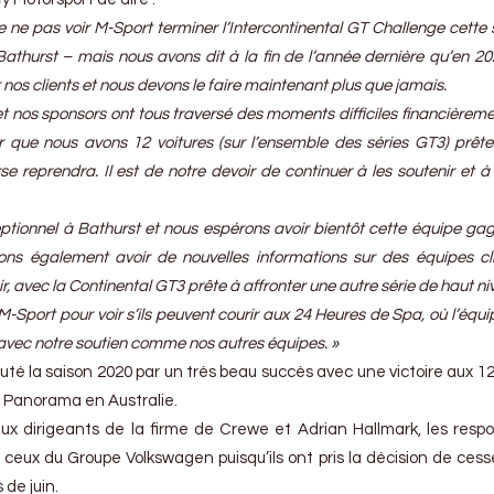
ne pas voir M-Sport terminer l’Intercontinental GT Challenge cette 
 Bathurst – mais nous avons dit à la fin de l’année dernière qu’en 2
nos clients et nous devons le faire maintenant plus que jamais.
et nos sponsors ont tous traversé des moments difficiles financièrem
rer que nous avons 12 voitures (sur l’ensemble des séries GT3) prête
e reprendra. Il est de notre devoir de continuer à les soutenir et à
tionnel à Bathurst et nous espérons avoir bientôt cette équipe ga
ns également avoir de nouvelles informations sur des équipes cl
, avec la Continental GT3 prête à affronter une autre série de haut ni
Sport pour voir s’ils peuvent courir aux 24 Heures de Spa, où l’équi
avec notre soutien comme nos autres équipes. »
té la saison 2020 par un très beau succès avec une victoire aux 1
nt Panorama en Australie.
 aux dirigeants de la firme de Crewe et Adrian Hallmark, les resp
 ceux du Groupe Volkswagen puisqu’ils ont pris la décision de cess
 de juin.