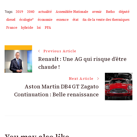
2019
2040
actualité
Assemblée Nationale
avenir
Batho
député
Tags:
diesel
écologie*
économie
essence
état
fin de la vente des thermiques
France
hybride
loi
PFA
Post
Previous Article
Renault : Une AG qui risque d’être
Navigation
chaude !
Next Article
Aston Martin DB4 GT Zagato
Continuation : Belle renaissance
You may also like