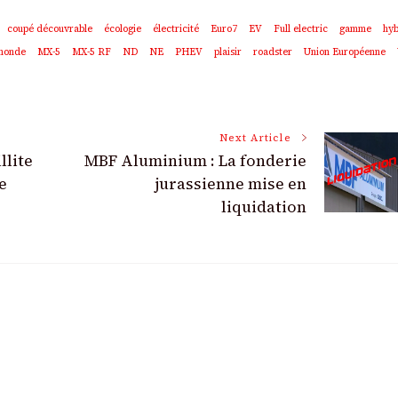
coupé découvrable
écologie
électricité
Euro7
EV
Full electric
gamme
hyb
monde
MX-5
MX-5 RF
ND
NE
PHEV
plaisir
roadster
Union Européenne
Next Article
llite
MBF Aluminium : La fonderie
e
jurassienne mise en
liquidation