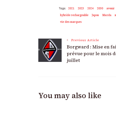
2021
2023
2024
2030
avenir
Tags:
hybride rechargeable
Japon
Mazda
vie des marques
Post
Previous Article
Borgward : Mise en fai
Navigation
prévue pour le mois d
juillet
You may also like