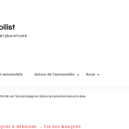
ilist
 et plus encore
t automobile
Autour de l’automobile
Essai
tricité va l’accompagner dans les prochaines années
IQUES & HYBRIDES
VIE DES MARQUES