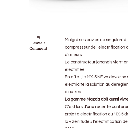
Malgré ses envies de singularit
on
Leave a
compresseur de l’électrification
Mazda
Comment
MX-
d’ailleurs.
5
Le constructeur japonais vient e
:
La
électrifiée.
fée
En effet, le MX-5 NE va devoir se
électricité
électricité la solution au dérègl
va
l’accompagner
d’autres.
dans
La gamme Mazda doit aussi vivre à
les
C’est lors d’une récente confére
prochaines
années
projet d’electrification du MX-5
la « zenitude » l’électrificatio