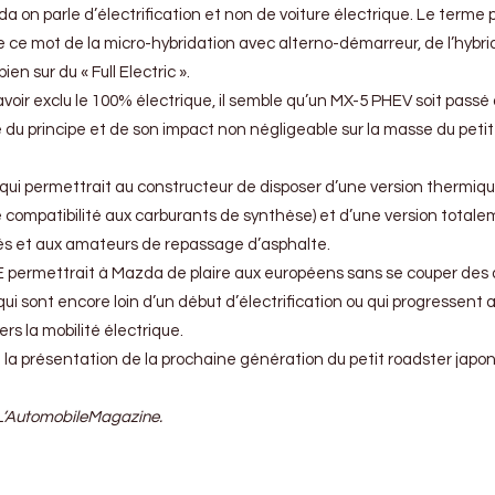
a on parle d’électrification et non de voiture électrique. Le terme
 ce mot de la micro-hybridation avec alterno-démarreur, de l’hybri
en sur du « Full Electric ».
oir exclu le 100% électrique, il semble qu’un MX-5 PHEV soit passé 
 du principe et de son impact non négligeable sur la masse du petit
e qui permettrait au constructeur de disposer d’une version thermiq
le compatibilité aux carburants de synthèse) et d’une version total
ités et aux amateurs de repassage d’asphalte.
NE permettrait à Mazda de plaire aux européens sans se couper des
 sont encore loin d’un début d’électrification ou qui progressent 
rs la mobilité électrique.
’à la présentation de la prochaine génération du petit roadster japo
 L’AutomobileMagazine.