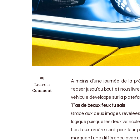
A moins d’une journée de la pr
on
Leave a
teaser jusqu’au bout et nous liv
Volkswagen
Comment
ID.4
véhicule développé sur la platefo
:
T’as de beaux feux tu sais
Un
dernier
Grace aux deux images révélées, 
teaser
logique puisque les deux véhicule
avant
Les feux arrière sont pour leur p
le
lancement
marquent une différence avec ce 