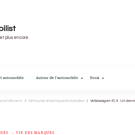
ilist
 et plus encore
t automobile
Autour de l’automobile
Essai
es et d'avenir
Véhicules électriques & hybrides
Volkswagen ID.4 : Un dern
IDES
VIE DES MARQUES