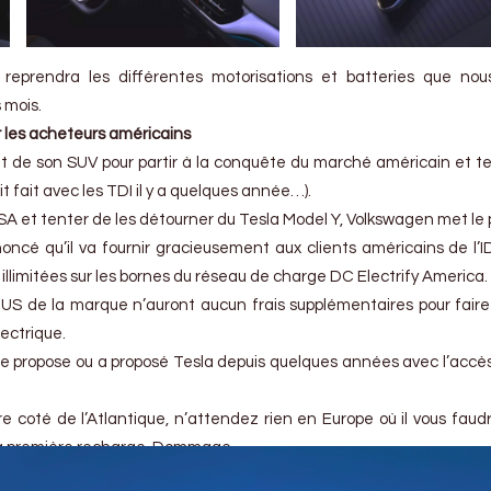
 reprendra les différentes motorisations et batteries que no
s mois.
r les acheteurs américains
t de son SUV pour partir à la conquête du marché américain et t
it fait avec les TDI il y a quelques année…).
SA et tenter de les détourner du Tesla Model Y, Volkswagen met le
cé qu’il va fournir gracieusement aux clients américains de l’ID.
llimitées sur les bornes du réseau de charge DC Electrify America.
ts US de la marque n’auront aucun frais supplémentaires pour faire 
ectrique.
que propose ou a proposé Tesla depuis quelques années avec l’accès
tre coté de l’Atlantique, n’attendez rien en Europe où il vous faud
s la première recharge. Dommage.