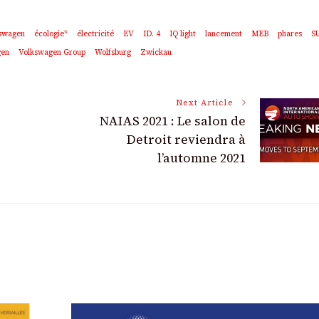
swagen
écologie*
électricité
EV
ID. 4
IQ light
lancement
MEB
phares
S
gen
Volkswagen Group
Wolfsburg
Zwickau
Next Article
NAIAS 2021 : Le salon de
Detroit reviendra à
l’automne 2021