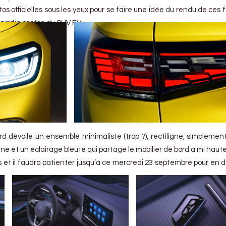
tos officielles sous les yeux pour se faire une idée du rendu de ces
 partie arrière du SUV EV.
d dévoile un ensemble minimaliste (trop ?), rectiligne, simplemen
iné et un éclairage bleuté qui partage le mobilier de bord à mi haute
et il faudra patienter jusqu’à ce mercredi 23 septembre pour en d