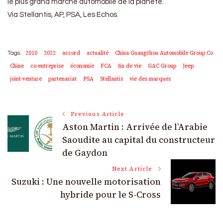
le plus grand marché automobile de la planète.
Via Stellantis, AP, PSA, Les Echos.
2010
2022
accord
actualité
China Guangzhou Automobile Group Co
Tags:
Chine
co-entreprise
économie
FCA
fin de vie
GAC Group
Jeep
joint-venture
partenariat
PSA
Stellantis
vie des marques
Post
Previous Article
Aston Martin : Arrivée de l’Arabie
Navigation
Saoudite au capital du constructeur
de Gaydon
Next Article
Suzuki : Une nouvelle motorisation
hybride pour le S-Cross