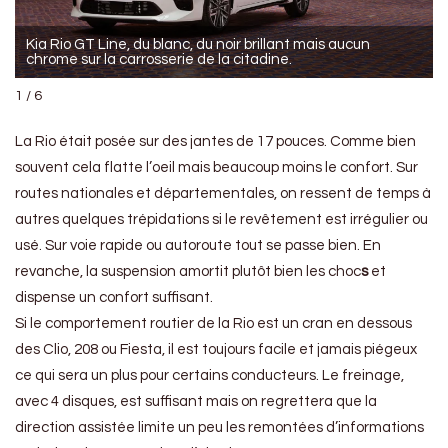
Kia Rio GT Line, du blanc, du noir brillant mais aucun
chrome sur la carrosserie de la citadine.
1 / 6
La Rio était posée sur des jantes de 17 pouces. Comme bien
souvent cela flatte l’oeil mais beaucoup moins le confort. Sur
routes nationales et départementales, on ressent de temps à
autres quelques trépidations si le revêtement est irrégulier ou
usé. Sur voie rapide ou autoroute tout se passe bien. En
revanche, la suspension amortit plutôt bien les choc
s
et
dispense un confort suffisant.
Si le comportement routier de la Rio est un cran en dessous
des Clio, 208 ou Fiesta, il est toujours facile et jamais piégeux
ce qui sera un plus pour certains conducteurs. Le freinage,
avec 4 disques, est suffisant mais on regrettera que la
direction assistée limite un peu les remontées d’informations