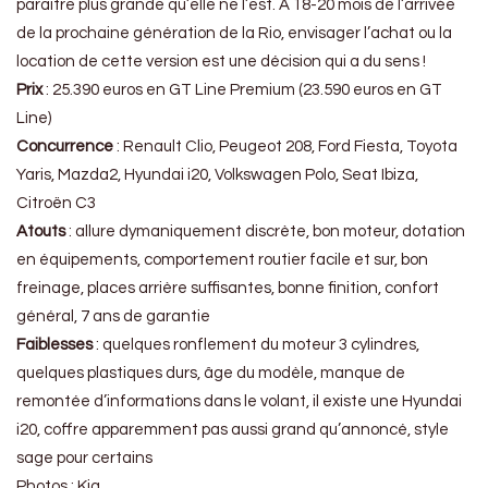
paraitre plus grande qu’elle ne l’est. A 18-20 mois de l’arrivée
de la prochaine génération de la Rio, envisager l’achat ou la
location de cette version est une décision qui a du sens !
Prix
: 25.390 euros en GT Line Premium (23.590 euros en GT
Line)
Concurrence
: Renault Clio, Peugeot 208, Ford Fiesta, Toyota
Yaris, Mazda2, Hyundai i20, Volkswagen Polo, Seat Ibiza,
Citroën C3
Atouts
: allure dymaniquement discrète, bon moteur, dotation
en équipements, comportement routier facile et sur, bon
freinage, places arrière suffisantes, bonne finition, confort
général, 7 ans de garantie
Faiblesses
: quelques ronflement du moteur 3 cylindres,
quelques plastiques durs, âge du modèle, manque de
remontée d’informations dans le volant, il existe une Hyundai
i20, coffre apparemment pas aussi grand qu’annoncé, style
sage pour certains
Photos : Kia