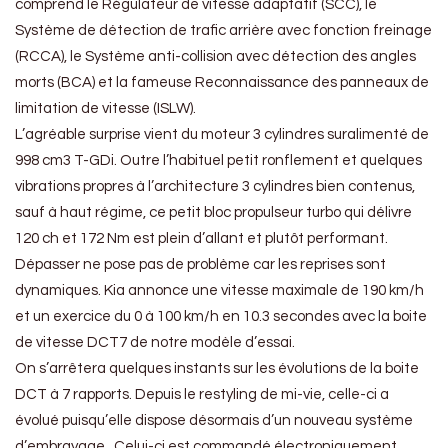
comprend le Régulateur de vitesse adaptatif (SCC), le
Système de détection de trafic arrière avec fonction freinage
(RCCA), le Système anti-collision avec détection des angles
morts (BCA) et la fameuse Reconnaissance des panneaux de
limitation de vitesse (ISLW).
L’agréable surprise vient du moteur 3 cylindres suralimenté de
998 cm3 T-GDi. Outre l’habituel petit ronflement et quelques
vibrations propres à l’architecture 3 cylindres bien contenus,
sauf à haut régime, ce petit bloc propulseur turbo qui délivre
120 ch et 172 Nm est plein d’allant et plutôt performant.
Dépasser ne pose pas de problème car les reprises sont
dynamiques. Kia annonce une vitesse maximale de 190 km/h
et un exercice du 0 à 100 km/h en 10.3 secondes avec la boite
de vitesse DCT7 de notre modèle d’essai.
On s’arrêtera quelques instants sur les évolutions de la boite
DCT à 7 rapports. Depuis le restyling de mi-vie, celle-ci a
évolué puisqu’elle dispose désormais d’un nouveau système
d’embrayage . Celui-ci est commandé électroniquement