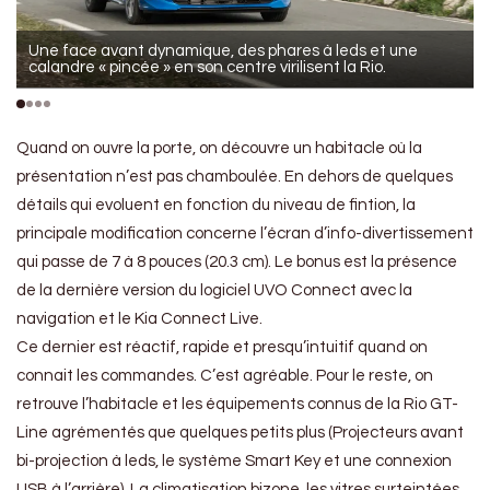
Une face avant dynamique, des phares à leds et une
calandre « pincée » en son centre virilisent la Rio.
Quand on ouvre la porte, on découvre un habitacle où la
présentation n’est pas chamboulée. En dehors de quelques
détails qui evoluent en fonction du niveau de fintion, la
principale modification concerne l’écran d’info-divertissement
qui passe de 7 à 8 pouces (20.3 cm). Le bonus est la présence
de la dernière version du logiciel UVO Connect avec la
navigation et le Kia Connect Live.
Ce dernier est réactif, rapide et presqu’intuitif quand on
connait les commandes. C’est agréable. Pour le reste, on
retrouve l’habitacle et les équipements connus de la Rio GT-
Line agrémentés que quelques petits plus (Projecteurs avant
bi-projection à leds, le système Smart Key et une connexion
USB à l’arrière) .La climatisation bizone, les vitres surteintées