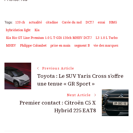
120 ch
actualité
citadine
Corée du sud
DCT7
essai
HMG
Tags:
hybridation light
Kia
Kia Rio GT Line Premium 1.0 L T-GDi 120ch MHEV DCT7
L3 1.0 L Turbo
MHEV
Philippe Colombet
prise en main
segment B
vie des marques
Post
Previous Article
Toyota : Le SUV Yaris Cross s’offre
Navigation
une tenue « GR Sport »
Next Article
Premier contact : Citroën C5 X
Hybrid 225 EAT8