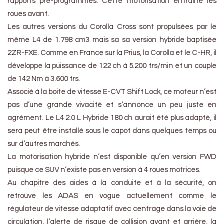
rapports pré-programmés. Cette motorisation entraîne les
roues avant.
Les autres versions du Corolla Cross sont propulsées par le
même L4 de 1.798 cm3 mais sa sa version hybride baptisée
2ZR-FXE. Comme en France sur la Prius, la Corolla et le C-HR, il
développe la puissance de 122 ch à 5.200 trs/min et un couple
de 142 Nm à 3.600 trs.
Associé à la boite de vitesse E-CVT Shift Lock, ce moteur n’est
pas d’une grande vivacité et s’annonce un peu juste en
agrément. Le L4 2.0 L Hybride 180 ch aurait été plus adapté, il
sera peut être installé sous le capot dans quelques temps ou
sur d’autres marchés.
La motorisation hybride n’est disponible qu’en version FWD
puisque ce SUV n’existe pas en version à 4 roues motrices.
Au chapitre des aides à la conduite et à la sécurité, on
retrouve les ADAS en vogue actuellement comme le
régulateur de vitesse adaptatif avec centrage dans la voie de
circulation, l’alerte de risque de collision avant et arrière, la