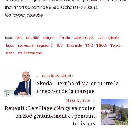
thaïlandais à partir de 959.000 bhats (~27.000€).
Via Toyota, Youtube.
2020
actualité
compact
Corolla
Corolla Cross
CVT
hybride
Tags:
Japon
nouveauté
segment C
SUV
Thaïlande
TMC
TNG-A
Toyota
vidéo
vie des marques
Post
Previous Article
Skoda : Bernhard Maier quitte la
Navigation
direction de la marque
Next Article
Renault : Le village d’Appy va rouler
en Zoé gratuitement et pendant
trois ans