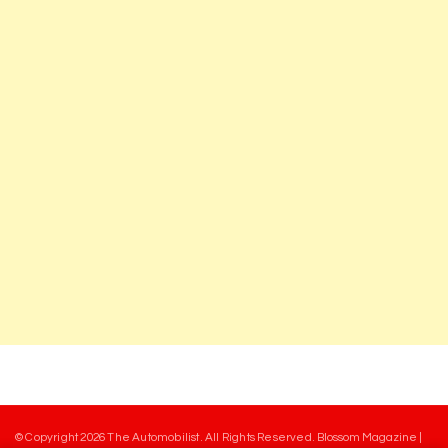
© Copyright 2026
The Automobilist
. All Rights Reserved.
Blossom Magazine |