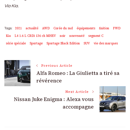
Via Kia.
2021
actualité
AWD
Corée du sud
équipements
finition
FWD
Tags:
Kia
L4 1.6 L CRDi 136 ch MHEV
noir
nouveauté
segment C
série spéciale
Sportage
Sportage Black Edition
SUV
vie des marques
Post
Previous Article
Alfa Romeo : La Giulietta a tiré sa
Navigation
révérence
Next Article
Nissan Juke Enigma : Alexa vous
accompagne