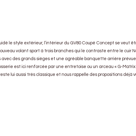
idé le style extérieur, l’intérieur du GV80 Coupé Concept se veut ê
uveau volant sport à trois branches qui le contraste entre le cuir Na
 pas avec des grands sièges et une agréable banquette arrière prévu
rosserie est ici renforcée par une entretoise ou un arceau « G-Matrix
 reste lui aussi très classique et nous rappelle des propositions déj