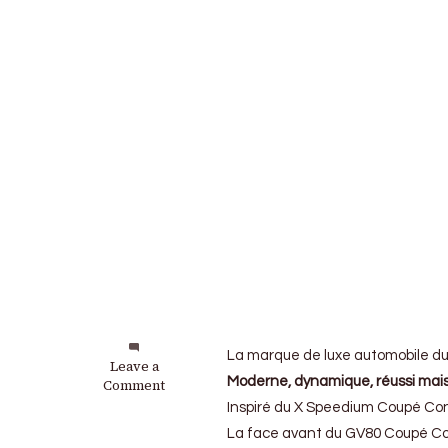
La marque de luxe automobile du 
on
Leave a
Moderne, dynamique, réussi mais
Genesis
Comment
GV80
Inspiré du X Speedium Coupé Con
Coupé
La face avant du GV80 Coupé Conc
Concept