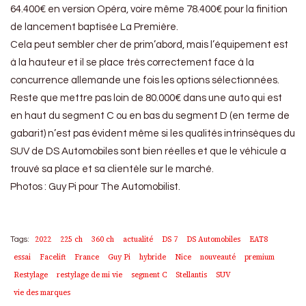
64.400€ en version Opéra, voire même 78.400€ pour la finition
de lancement baptisée La Première.
Cela peut sembler cher de prim’abord, mais l’équipement est
à la hauteur et il se place très correctement face à la
concurrence allemande une fois les options sélectionnées.
Reste que mettre pas loin de 80.000€ dans une auto qui est
en haut du segment C ou en bas du segment D (en terme de
gabarit) n’est pas évident même si les qualités intrinsèques du
SUV de DS Automobiles sont bien réelles et que le véhicule a
trouvé sa place et sa clientèle sur le marché.
Photos : Guy Pi pour The Automobilist.
2022
225 ch
360 ch
actualité
DS 7
DS Automobiles
EAT8
Tags:
essai
Facelift
France
Guy Pi
hybride
Nice
nouveauté
premium
Restylage
restylage de mi vie
segment C
Stellantis
SUV
vie des marques