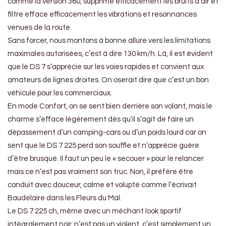
comme la version 360, supprime éfficacement les bruits d’air et
filtre efface efficacement les vibrations et resonnances
venues de la route.
Sans forcer, nous montons à bonne allure vers les limitations
maximales autorisées, c’est à dire 130 km/h. Là, il est évident
que le DS 7 s’apprécie sur les voies rapides et convient aux
amateurs de lignes droites. On oserait dire que c’est un bon
véhicule pour les commerciaux.
En mode Confort, on se sent bien derrière son volant, mais le
charme s’efface légèrement dès qu’il s’agit de faire un
dépassement d’un camping-cars ou d’un poids lourd car on
sent que le DS 7 225 perd son souffle et n’apprécie guère
d’être brusqué. Il faut un peu le « secouer » pour le relancer
mais ce n’est pas vraiment son truc. Non, il préfère être
conduit avec douceur, calme et volupté comme l’écrivait
Baudelaire dans les Fleurs du Mal.
Le DS 7 225 ch, même avec un méchant look sportif
intégralement noir, n’est pas un violent, c’est simplement un