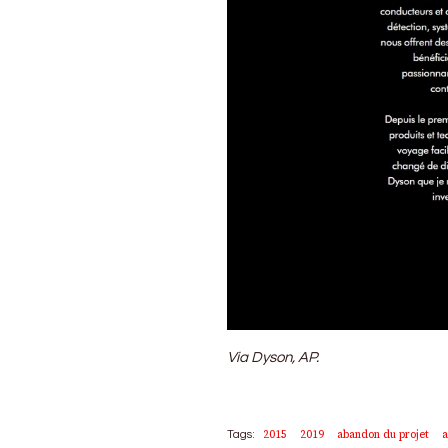
Via Dyson, AP.
2015
2019
abandon du projet
a
Tags: