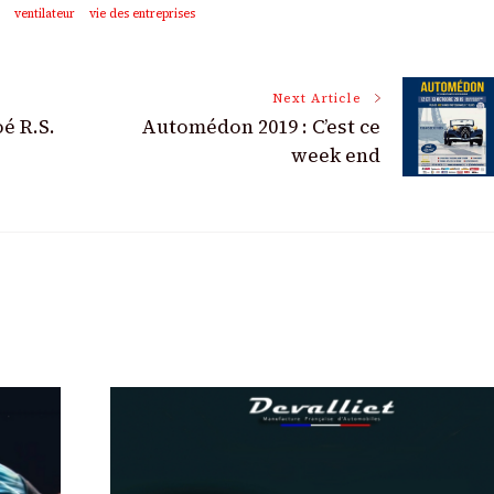
ventilateur
vie des entreprises
Next Article
é R.S.
Automédon 2019 : C’est ce
week end