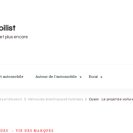
ilist
 et plus encore
t automobile
Autour de l’automobile
Essai
es et d'avenir
Véhicules électriques & hybrides
Dyson : Le projet de voitu
IDES
VIE DES MARQUES