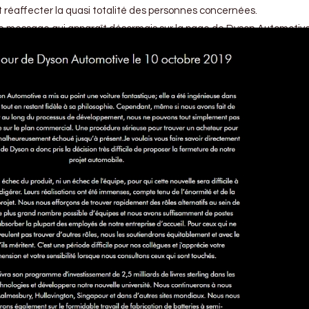
t réaffecter la quasi totalité des personnes concernées.
, le message qui apparaît désormais sur la page de Dyson Automotive