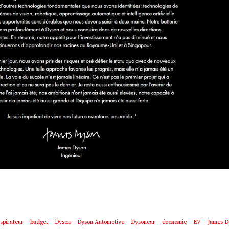
spirateur
budget
Dyson
Dyson Automotive
Dysoncar
économie
EV
James D