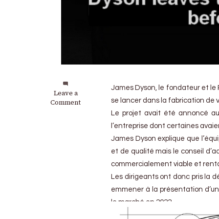
James Dyson, le fondateur et le P
on
Leave a
se lancer dans la fabrication de v
Dyson
Comment
:
Le projet avait été annoncé au
Le
l’entreprise dont certaines avaie
projet
de
James Dyson explique que l’équi
voiture
et de qualité mais le conseil d’
électrique
commercialement viable et renta
enterré
Les dirigeants ont donc pris la d
emmener à la présentation d’un 
le marché en 2022.