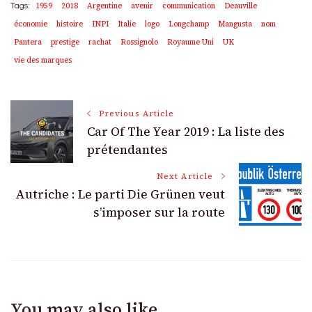
1959
2018
Argentine
avenir
communication
Deauville
Tags:
économie
histoire
INPI
Italie
logo
Longchamp
Mangusta
nom
Pantera
prestige
rachat
Rossignolo
Royaume Uni
UK
vie des marques
Post
Previous Article
Car Of The Year 2019 : La liste des
Navigation
prétendantes
Next Article
Autriche : Le parti Die Grünen veut
s’imposer sur la route
You may also like