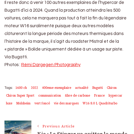
Il reste donc à venir 100 autres exemplaires de l’hypercar de
Bugatti d’ici à 2024. Quand la production atteindra les 500
voitures, cela ne marquera pas tout à fait la fin du légendaire
moteur W16 suralimenté puisque deux autres modèles
clôtureront la longue période des moteurs thermiques dans
l’histoire de la marque, il s’agit du roadster Mistral et de la
« pistarde » Bolide uniquement dédiée à un usage sur piste.
Via Bugatti.
Photos :
Rémi Dargegen Photography
1600 ch
2022
400eme exemplaire
actualité
Bugatti
Chiron
Tags:
Chiron Super Sport
communication
fibre de carbone
France
hypercar
luxe
Molsheim
vert foncé
vie des marques
W16 8.0 L Quadriturbo
Post
Previous Article