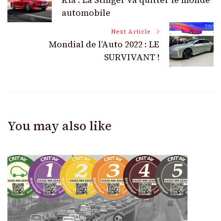
Kia : La Stinger va quitter le monde
Navigation
automobile
Next Article
Mondial de l’Auto 2022 : LE
SURVIVANT !
You may also like