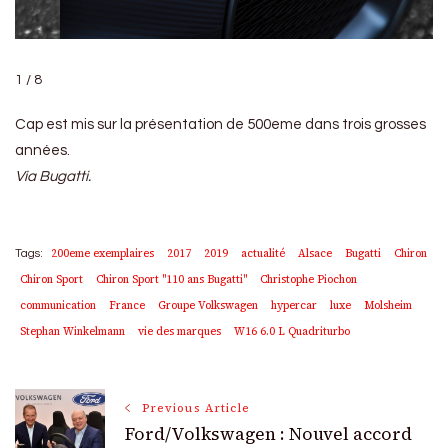
1 / 8
Cap est mis sur la présentation de 500eme dans trois grosses
années.
Via Bugatti.
200eme exemplaires
2017
2019
actualité
Alsace
Bugatti
Chiron
Tags:
Chiron Sport
Chiron Sport "110 ans Bugatti"
Christophe Piochon
communication
France
Groupe Volkswagen
hypercar
luxe
Molsheim
Stephan Winkelmann
vie des marques
W16 6.0 L Quadriturbo
Post
Previous Article
Ford/Volkswagen : Nouvel accord