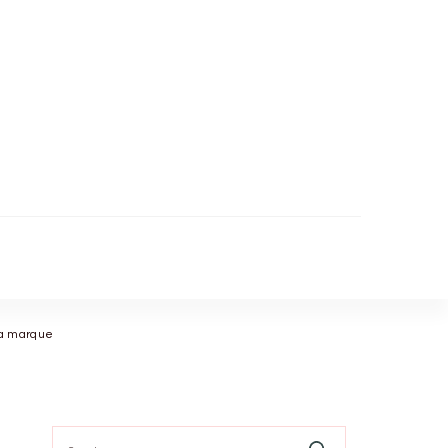
 la marque
Search