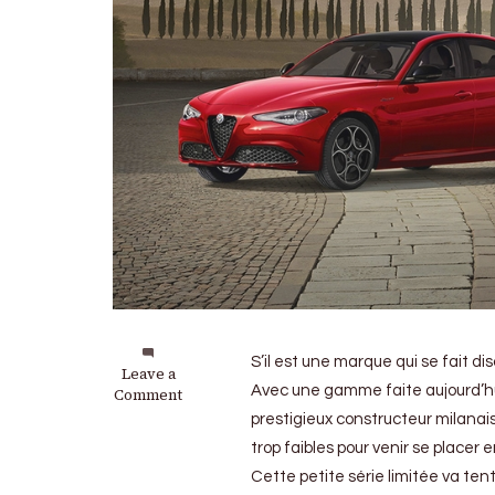
S’il est une marque qui se fait di
on
Leave a
Avec une gamme faite aujourd’hui 
Alfa
Comment
Romeo
prestigieux constructeur milanai
Stelvio
trop faibles pour venir se placer
et
Giulia
Cette petite série limitée va ten