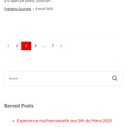
y a quinze jours, Station …
8 avril 2023
Frédéric Euvrard
Posts
1
2
3
…
7
Page
Page
Page
Page
pagination
Search
for:
Recent Posts
Expérience multisensorielle aux 24h du Mans 2025