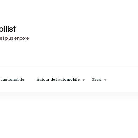
ilist
 et plus encore
t automobile
Autour de l’automobile
Essai