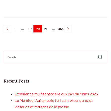
Posts
1
…
19
20
21
…
355
Page
Page
Page
Page
Page
pagination
Search
for:
Recent Posts
Expérience multisensorielle aux 24h du Mans 2025
Le Moniteur Automobile fait son retour dans les
kiosques et maisons de la presse