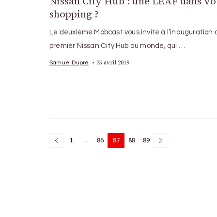
Nissan City Hub : une LEAF dans vo
shopping ?
Le deuxième Mobcast vous invite à l’inauguration 
premier Nissan City Hub au monde, qui …
25 avril 2019
Samuel Dupré
Posts
1
…
86
87
88
89
Page
Page
Page
Page
Page
pagination