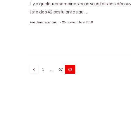
Il y a quelques semaines nous vous faisions découvr
liste des 42 postulantes au …
26 novembre 2018
Frédéric Euvrard
Posts
1
…
67
68
Page
Page
Page
pagination