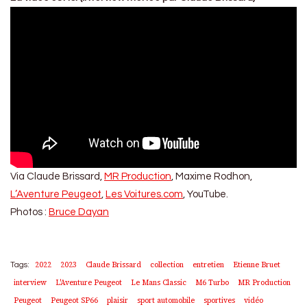
Via Claude Brissard,
MR Production
, Maxime Rodhon,
L’Aventure Peugeot
,
Les Voitures.com
, YouTube.
Photos :
Bruce Dayan
2022
2023
Claude Brissard
collection
entretien
Etienne Bruet
Tags:
interview
L'Aventure Peugeot
Le Mans Classic
M6 Turbo
MR Production
Peugeot
Peugeot SP66
plaisir
sport automobile
sportives
vidéo