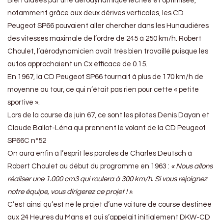
Bien aidées par une aérodynamique léchée et optimisée,
notamment grâce aux deux dérives verticales, les CD
Peugeot SP66 pouvaient aller chercher dans les Hunaudières
des vitesses maximale de l’ordre de 245 à 250 km/h. Robert
Choulet, l’aérodynamicien avait très bien travaillé puisque les
autos approchaient un Cx efficace de 0.15.
En 1967, la CD Peugeot SP66 tournait à plus de 170 km/h de
moyenne au tour, ce qui n’était pas rien pour cette « petite
sportive ».
Lors de la course de juin 67, ce sont les pilotes Denis Dayan et
Claude Ballot-Léna qui prennent le volant de la CD Peugeot
SP66C n°52
On aura enfin à l’esprit les paroles de Charles Deutsch à
Robert Choulet au début du programme en 1963 :
« Nous allons
réaliser une 1.000 cm3 qui roulera à 300 km/h. Si vous rejoignez
notre équipe, vous dirigerez ce projet ! »
.
C’est ainsi qu’est né le projet d’une voiture de course destinée
aux 24 Heures du Mans et qui s’appelait initialement DKW-CD