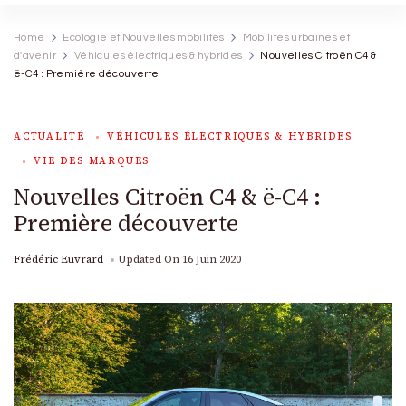
Home
Ecologie et Nouvelles mobilités
Mobilités urbaines et
d'avenir
Véhicules électriques & hybrides
Nouvelles Citroën C4 &
ë-C4 : Première découverte
ACTUALITÉ
VÉHICULES ÉLECTRIQUES & HYBRIDES
VIE DES MARQUES
Nouvelles Citroën C4 & ë-C4 :
Première découverte
Frédéric Euvrard
Updated On
16 Juin 2020