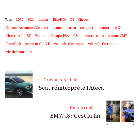
2020
2021
avenir
BlueHDi
C4
Citroën
Tags:
Citroën Advanced Comfort
communication
compacte
confort
ë-C4
électricité
EV
France
Groupe PSA
GS
nouveauté
plateforme CMP
PureTech
segment C
VE
véhicule électrique
véhicule thermique
vie des marques
Post
Previous Article
Seat réinterprète l’Ateca
Navigation
Next Article
BMW i8 : C’est la fin