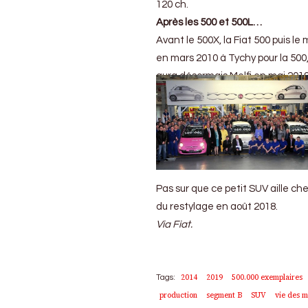
120 ch.
Après les 500 et 500L…
Avant le 500X, la Fiat 500 puis le
en mars 2010 à Tychy pour la 500,
aura désormais Melfi en mai 2019
Pas sur que ce petit SUV aille cher
du restylage en août 2018.
Via Fiat.
2014
2019
500.000 exemplaires
Tags:
production
segment B
SUV
vie des 