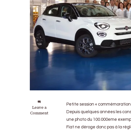
Petite session « commémoration 
on
Leave a
Depuis quelques années les constr
Fiat
Comment
500X
une photo du 100.000eme exemplai
:
Fiat ne déroge donc pas à la règl
Le