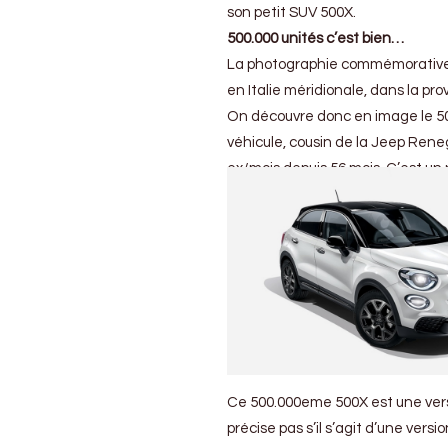
cap
son petit SUV 500X.
des
500.000 unités c’est bien…
500.000
La photographie commémorative dat
exemplaires
est
en Italie méridionale, dans la pr
passé
On découvre donc en image le 50
véhicule, cousin de la Jeep Ren
ex/mois depuis 56 mois. C’est un 
Ce 500.000eme 500X est une versio
précise pas s’il s’agit d’une versi