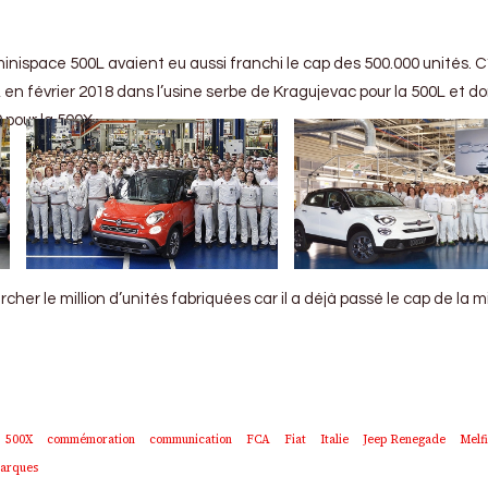
 minispace 500L avaient eu aussi franchi le cap des 500.000 unités. C
 en février 2018 dans l’usine serbe de Kragujevac pour la 500L et don
 pour la 500X.
cher le million d’unités fabriquées car il a déjà passé le cap de la mi
500X
commémoration
communication
FCA
Fiat
Italie
Jeep Renegade
Melfi
marques