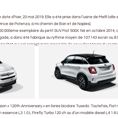
e d’hier, 23 mai 2019. Elle a été prise dans l’usine de Melfi (ville 
ovince de Potenza, à mi chemin de Bari et de Naples).
0.000eme exemplaire du petit SUV Fiat 500X. Né en octobre 2014, 
egade, a donc été fabriqué au rythme moyen de 107.143 ex/an ou 8.
résultat qui est correct mais assez loin de ceux des ténors du segm
n « 120th Anniversary » en livrée bicolore Tuxedo. Toutefois, Fiat 
on essence L3 1.0 L Firefly Turbo 120 ch ou d’un modèle diesel L4 1.6 L