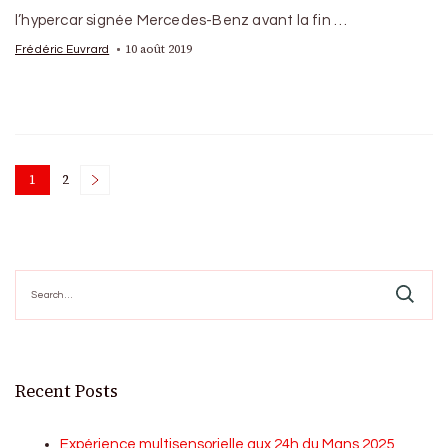
l’hypercar signée Mercedes-Benz avant la fin …
10 août 2019
Frédéric Euvrard
Posts
1
2
Page
Page
pagination
Search
for:
Recent Posts
Expérience multisensorielle aux 24h du Mans 2025