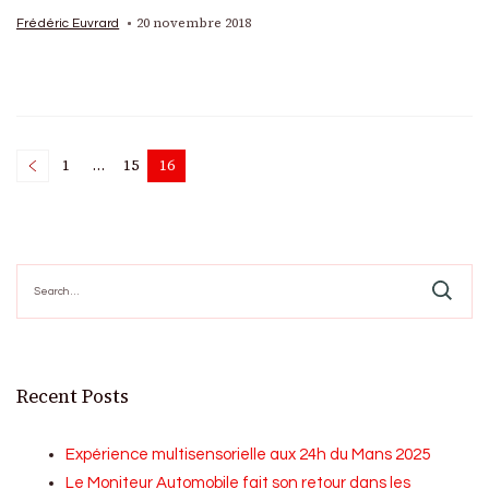
20 novembre 2018
Frédéric Euvrard
Posts
1
…
15
16
Page
Page
Page
pagination
Search
for:
Recent Posts
Expérience multisensorielle aux 24h du Mans 2025
Le Moniteur Automobile fait son retour dans les