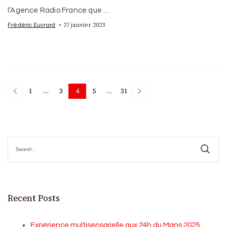
l’Agence Radio France que …
27 janvier 2023
Frédéric Euvrard
Posts
1
…
3
4
5
…
31
Page
Page
Page
Page
Page
pagination
Search
for:
Recent Posts
Expérience multisensorielle aux 24h du Mans 2025