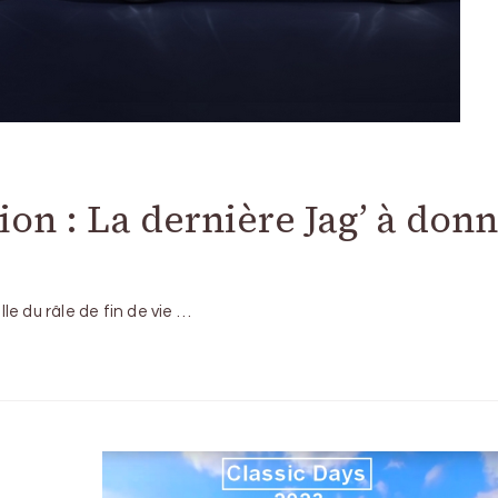
ion : La dernière Jag’ à don
e du râle de fin de vie …