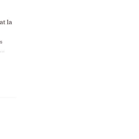
at la
s
 …