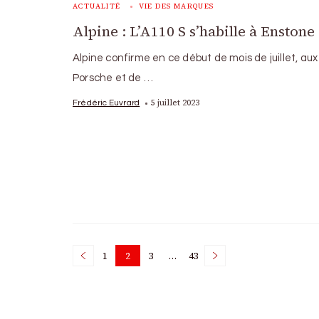
ACTUALITÉ
VIE DES MARQUES
Alpine : L’A110 S s’habille à Enstone
Alpine confirme en ce début de mois de juillet, au
Porsche et de …
5 juillet 2023
Frédéric Euvrard
Posts
1
2
3
…
43
Page
Page
Page
Page
pagination