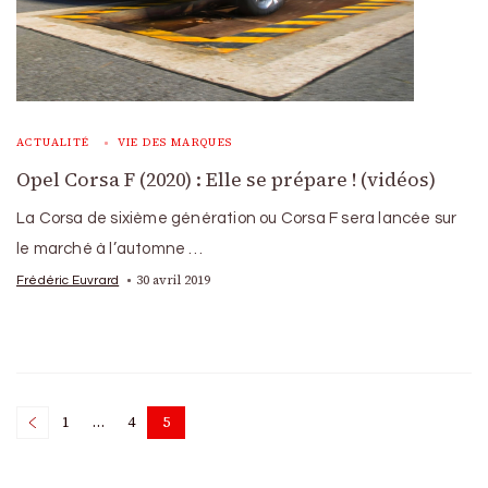
ACTUALITÉ
VIE DES MARQUES
Opel Corsa F (2020) : Elle se prépare ! (vidéos)
La Corsa de sixième génération ou Corsa F sera lancée sur
le marché à l’automne …
30 avril 2019
Frédéric Euvrard
Posts
1
…
4
5
Page
Page
Page
pagination