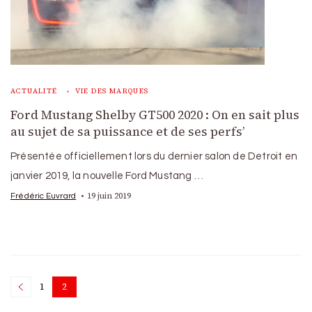
ACTUALITÉ
VIE DES MARQUES
Ford Mustang Shelby GT500 2020 : On en sait plus
au sujet de sa puissance et de ses perfs’
Présentée officiellement lors du dernier salon de Detroit en
janvier 2019, la nouvelle Ford Mustang …
19 juin 2019
Frédéric Euvrard
Posts
1
2
Page
Page