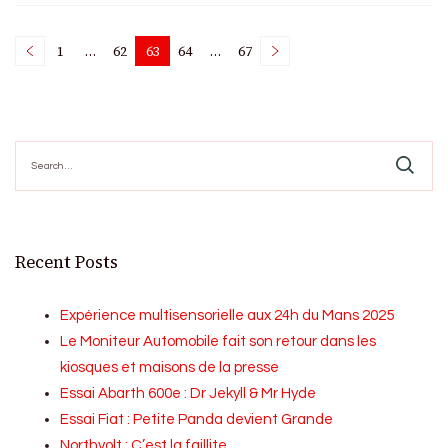
Posts
1
…
62
63
64
…
67
Page
Page
Page
Page
Page
pagination
Search
for:
Recent Posts
Expérience multisensorielle aux 24h du Mans 2025
Le Moniteur Automobile fait son retour dans les
kiosques et maisons de la presse
Essai Abarth 600e : Dr Jekyll & Mr Hyde
Essai Fiat : Petite Panda devient Grande
Northvolt : C’est la faillite